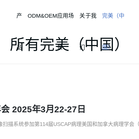
产
ODM&OEM
应用场
关于我
完美（中
所有完美（中国）
品
景
们
国）
 2025年3月22-27日
微影像扫描系统参加第114届USCAP病理美国和加拿大病理学