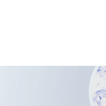
Chinese (Simplified)
English