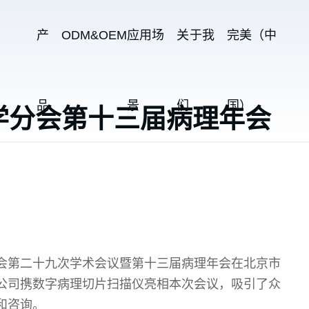
产
ODM&OEM
应用场
关于我
完美（中
品
景
们
国）
学分会第十三届病理年会
学分会第二十九次学术会议暨第十三届病理年会在北京市
公司携数字病理切片扫描仪亮相本次会议，吸引了众
和咨询。